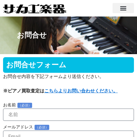
内
容
スタインウェイ中古ピアノ・ヤマハ中古ピアノ情報
を
ス
キ
お問合せ
ッ
プ
お問合せフォーム
お問合せ内容を下記フォームより送信ください。
※ピアノ買取査定は
こちらよりお問い合わせください。
お名前
（必須）
メールアドレス
（必須）